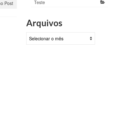
Teste
o Post
Arquivos
Arquivos
eia
a
ulho
lho, 2025
e