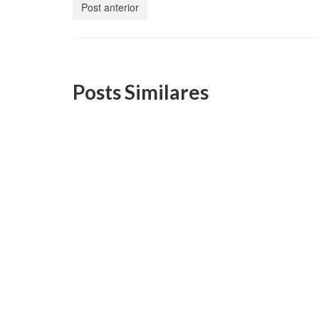
Post anterior
Posts Similares
DS/Rio manterá atendimento
Sindi
remoto até dia 31/3
Audit
possí
26 de fevereiro, 2021
na RF
A diretoria da DS/Rio informa que a
sede da entidade permanecerá
fechada até dia 31...
Após qu
Receit
Sindifi