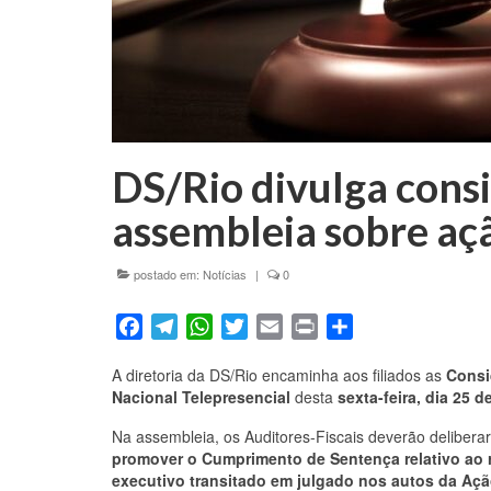
DS/Rio divulga consi
assembleia sobre aç
postado em:
Notícias
|
0
Facebook
Telegram
WhatsApp
Twitter
Email
Print
Share
A diretoria da DS/Rio encaminha aos filiados as
Consi
Nacional Telepresencial
desta
sexta-feira, dia 25 
Na assembleia, os Auditores-Fiscais deverão delibera
promover o Cumprimento de Sentença relativo ao r
executivo transitado em julgado nos autos da Ação