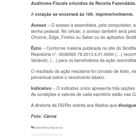
Auditores-Fiscais oriundos da Receita Fazendária.
A
votação
se encerrará às
16h
,
impreterivelmente.
Acesso
– O acesso à assembleia, pelo computador, se
senha pessoal. No celular, o acesso também será pelo
Chrome, Edge, Firefox ou Safari ou do aplicativo Sindif
Êxito
– Conforme matéria publicada no site do Sindifis
Rescisória n°. 0036569-78.2013.4.01.0000 (…) reconh
Variável), (…) para os beneficiários da ação rescindi
O resultado da ação rescisória foi coroado de êxito, 
percentual sobre o vencimento básico.
Indicativo
– O indicativo único apresenta três opções
As condições e valores de cada escritório estão nas C
A diretoria da DS/Rio solicita aos filiados que
divulgue
Foto: Canva
Assembleia Nacional