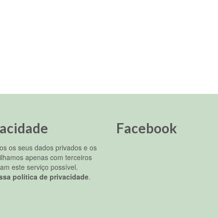
vacidade
Facebook
s os seus dados privados e os
ilhamos apenas com terceiros
am este serviço possível.
ssa política de privacidade
.