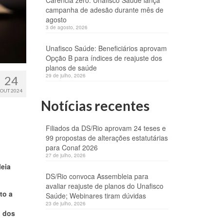
Carência zero: Unafisco Saúde lança
campanha de adesão durante mês de
agosto
3 de agosto, 2026
Unafisco Saúde: Beneficiários aprovam
Opção B para índices de reajuste dos
planos de saúde
29 de julho, 2026
24
OUT 2024
Notícias recentes
Filiados da DS/Rio aprovam 24 teses e
99 propostas de alterações estatutárias
para Conaf 2026
27 de julho, 2026
eia
DS/Rio convoca Assembleia para
avaliar reajuste de planos do Unafisco
to a
Saúde; Webinares tiram dúvidas
23 de julho, 2026
o dos