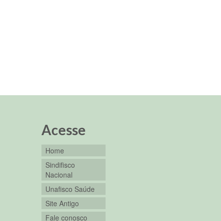
Acesse
Home
Sindifisco
Nacional
Unafisco Saúde
Site Antigo
Fale conosco