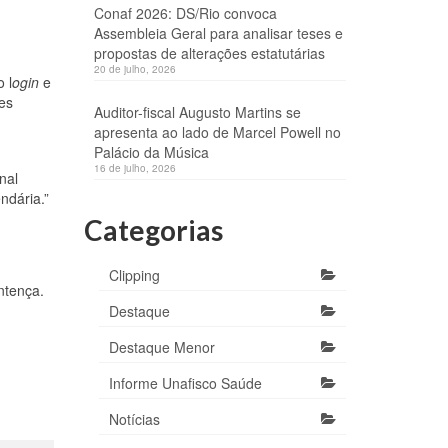
Conaf 2026: DS/Rio convoca
Assembleia Geral para analisar teses e
propostas de alterações estatutárias
20 de julho, 2026
 l
ogin
e
es
Auditor-fiscal Augusto Martins se
apresenta ao lado de Marcel Powell no
Palácio da Música
16 de julho, 2026
nal
ndária.”
Categorias
Clipping
ntença.
Destaque
Destaque Menor
Informe Unafisco Saúde
Notícias