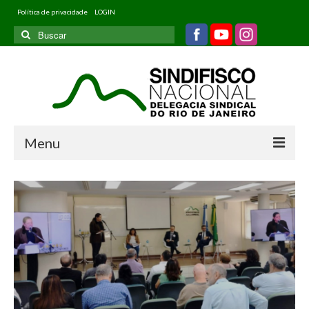
Política de privacidade
LOGIN
Buscar
por:
Menu
Home
Quem somos
Filiados
Informativos
Jurídico