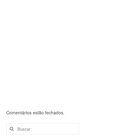
O acesso à assembleia será através do site do Sindifisco
Nacional/Portal de Serviços, usando login...
Comentários estão fechados.
Buscar
por: