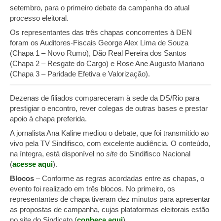
setembro, para o primeiro debate da campanha do atual
processo eleitoral.
Os representantes das três chapas concorrentes à DEN
foram os Auditores-Fiscais George Alex Lima de Souza
(Chapa 1 – Novo Rumo), Dão Real Pereira dos Santos
(Chapa 2 – Resgate do Cargo) e Rose Ane Augusto Mariano
(Chapa 3 – Paridade Efetiva e Valorização).
Dezenas de filiados compareceram à sede da DS/Rio para
prestigiar o encontro, rever colegas de outras bases e prestar
apoio à chapa preferida.
A jornalista Ana Kaline mediou o debate, que foi transmitido ao
vivo pela TV Sindifisco, com excelente audiência. O conteúdo,
na íntegra, está disponível no
site
do Sindifisco Nacional
(
acesse aqui
).
Blocos
– Conforme as regras acordadas entre as chapas, o
evento foi realizado em três blocos. No primeiro, os
representantes de chapa tiveram dez minutos para apresentar
as propostas de campanha, cujas plataformas eleitorais estão
no site do Sindicato (
conheça aqui
)