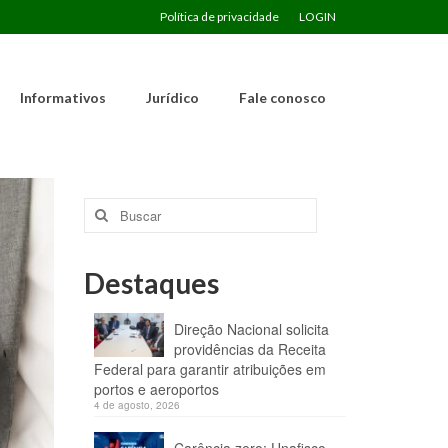
Política de privacidade
LOGIN
Informativos
Jurídico
Fale conosco
Buscar
por:
Destaques
Direção Nacional solicita
providências da Receita
Federal para garantir atribuições em
portos e aeroportos
4 de agosto, 2026