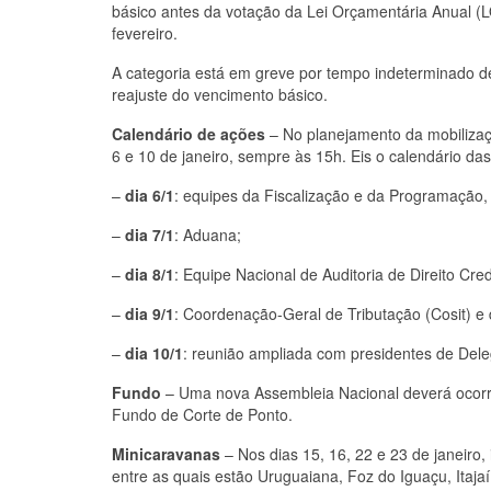
básico antes da votação da Lei Orçamentária Anual (LO
fevereiro.
A categoria está em greve por tempo indeterminado d
reajuste do vencimento básico.
Calendário de ações
– No planejamento da mobilizaçã
6 e 10 de janeiro, sempre às 15h. Eis o calendário das
–
dia 6/1
: equipes da Fiscalização e da Programação, 
–
dia 7/1
: Aduana;
–
dia 8/1
: Equipe Nacional de Auditoria de Direito Cre
–
dia 9/1
: Coordenação-Geral de Tributação (Cosit) e 
–
dia 10/1
: reunião ampliada com presidentes de Del
Fundo
– Uma nova Assembleia Nacional deverá ocorrer
Fundo de Corte de Ponto.
Minicaravanas
– Nos dias 15, 16, 22 e 23 de janeiro
entre as quais estão Uruguaiana, Foz do Iguaçu, Itaja