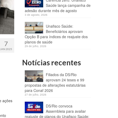
Carência zero: Unafisco
Saúde lança campanha de
adesão durante mês de agosto
3 de agosto, 2026
Unafisco Saúde:
Beneficiários aprovam
Opção B para índices de reajuste dos
planos de saúde
7
29 de julho, 2026
JAN 2025
Notícias recentes
Filiados da DS/Rio
aprovam 24 teses e 99
propostas de alterações estatutárias
para Conaf 2026
27 de julho, 2026
de ações
DS/Rio convoca
Assembleia para avaliar
ento
reajuste de planos do Unafisco Saúde;