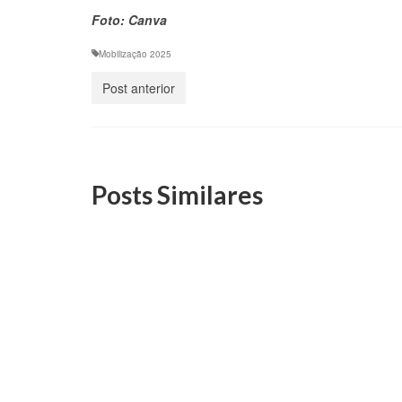
Foto: Canva
Mobilização 2025
Post anterior
Posts Similares
Quintas Intenções celebra
Quint
história, funcionários e
Rio g
órgãos do Imposto de Renda
Admin
(28.10)
26 de outubro, 2021
O Audi
irá nos
Nesta edição, celebraremos o Dia do
do Impo
Servidor Público reverenciando todos