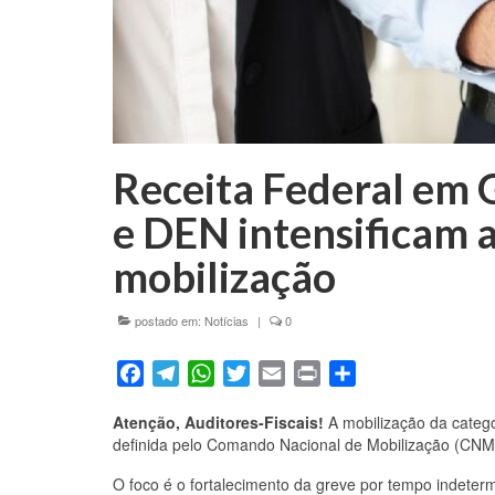
Receita Federal em
e DEN intensificam a
mobilização
postado em:
Notícias
|
0
Facebook
Telegram
WhatsApp
Twitter
Email
Print
Share
Atenção, Auditores-Fiscais!
A mobilização da catego
definida pelo Comando Nacional de Mobilização (CNM)
O foco é o fortalecimento da greve por tempo indeter