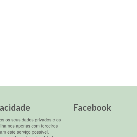
vacidade
Facebook
s os seus dados privados e os
ilhamos apenas com terceiros
am este serviço possível.