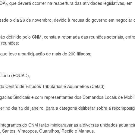
A), que deverá ocorrer na reabertura das atividades legislativas, em
esde o dia 26 de novembro, devido à recusa do governo em negociar 
o definido pelo CNM, consta a retomada das reuniões setoriais, entre
 reuniões:
que teve a participação de mais de 200 filiados;
ditório (EQUAD);
do Centro de Estudos Tributários e Aduaneiros (Cetad)
egacias Sindicais e com representantes dos Comandos Locais de Mobil
 no dia 15 de janeiro, para a categoria deliberar sobre a recomposiç
, integrantes do CNM farão minicaravanas a diversas unidades aduanei
í, Santos, Viracopos, Guarulhos, Recife e Manaus.