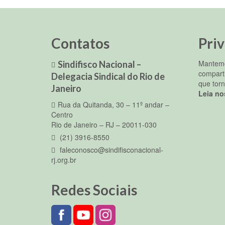
Contatos
Pri
Mantemo
Sindifisco Nacional –
compart
Delegacia Sindical do Rio de
que torn
Janeiro
Leia no
Rua da Quitanda, 30 – 11º andar –
Centro
Rio de Janeiro – RJ – 20011-030
(21) 3916-8550
faleconosco@sindifisconacional-
rj.org.br
Redes Sociais