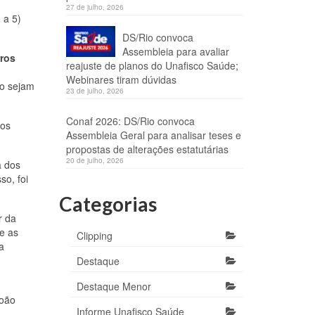
27 de julho, 2026
 a 5)
DS/Rio convoca
Assembleia para avaliar
rros
reajuste de planos do Unafisco Saúde;
Webinares tiram dúvidas
to sejam
23 de julho, 2026
Conaf 2026: DS/Rio convoca
ros
Assembleia Geral para analisar teses e
propostas de alterações estatutárias
20 de julho, 2026
a dos
so, foi
Categorias
r da
re as
Clipping
a
Destaque
Destaque Menor
João
Informe Unafisco Saúde