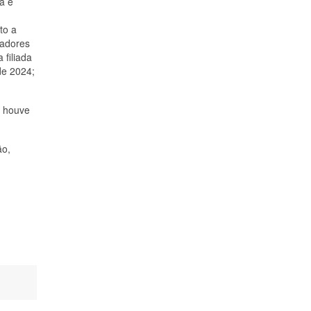
a e
to a
radores
 filiada
de 2024;
o houve
ão,