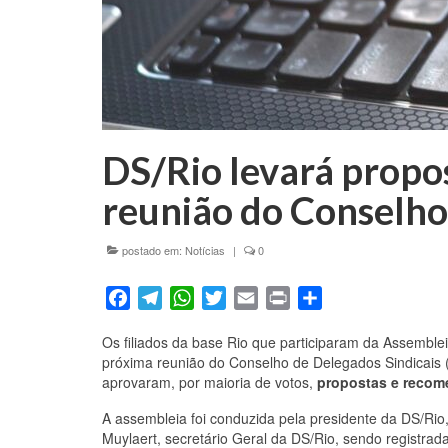
DS/Rio levará propo
reunião do Conselho
postado em:
Notícias
|
0
Facebook
Telegram
WhatsApp
Twitter
Email
Print
Share
Os filiados da base Rio que participaram da Assemblei
próxima reunião do Conselho de Delegados Sindicais (
aprovaram, por maioria de votos,
propostas e reco
A assembleia foi conduzida pela presidente da DS/Rio, 
Muylaert, secretário Geral da DS/Rio, sendo registrada