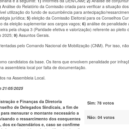
inária é a seguinte:
1)
Informes da DEN/CNM
; 2)
Análise de conjuntur
)
Análise do Relatório da Comissão criada para verificar a situação dos
ível utilização do fundo de sucumbência para antecipação/ressarcimen
tégia jurídica;
5)
eleição da Comissão Eleitoral para os Conselhos Cu
to da eleição suplementar aos cargos vagos;
6)
análise de penalidade a
eira pela chapa 3 (Paridade efetiva e valorização) referente ao pleito 
o 2025;
9)
Assuntos Gerais.
rientadas pelo Comando Nacional de Mobilização (CNM). Por isso, nã
omo candidatos da base. Os itens que envolvem penalidade por infraç
na assembleia local por falta de documentação.
ados na Assembleia Local.
m 21/05/2025
stração e Finanças da Diretoria
Sim: 78 votos
nselho de Delegados Sindicais, a fim de
do para mensurar o montante necessário a
Não: 04 votos
, visando o ressarcimento dos exequentes
 dos ex-fazendários e, caso se confirme