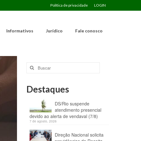
Política de privacidade
LOGIN
Informativos
Jurídico
Fale conosco
Buscar
por:
Destaques
DS/Rio suspende
atendimento presencial
devido ao alerta de vendaval (7/8)
7 de agosto, 2026
Direção Nacional solicita