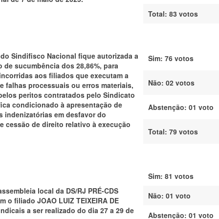
Total:
83 votos
 do Sindifisco Nacional fique autorizada a
Sim: 76 votos
do de sucumbência dos 28,86%, para
incorridas aos filiados que executam a
Não: 02 votos
 falhas processuais ou erros materiais,
pelos peritos contratados pelo Sindicato
fica condicionado à apresentação de
Abstenção:
01 voto
s indenizatórias em desfavor do
e cessão de direito relativo à execução
Total:
79 votos
Sim: 81 votos
 assembleia local da DS/RJ PRÉ-CDS
Não: 01 voto
zam o filiado JOAO LUIZ TEIXEIRA DE
dicais a ser realizado do dia 27 a 29 de
Abstenção:
01 voto