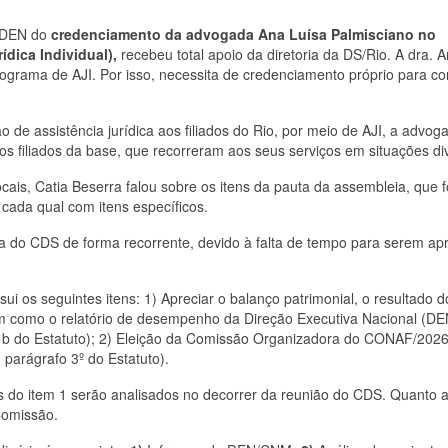
à DEN do
credenciamento da advogada Ana Luísa Palmisciano no
ídica Individual),
recebeu total apoio da diretoria da DS/Rio. A dra. 
programa de AJI. Por isso, necessita de credenciamento próprio para co
 de assistência jurídica aos filiados do Rio, por meio de AJI, a advo
os filiados da base, que recorreram aos seus serviços em situações di
cais, Catia Beserra falou sobre os itens da pauta da assembleia, que f
, cada qual com itens específicos.
a do CDS de forma recorrente, devido à falta de tempo para serem ap
ui os seguintes itens: 1) Apreciar o balanço patrimonial, o resultado d
em como o relatório de desempenho da Direção Executiva Nacional (DE
línea b do Estatuto); 2) Eleição da Comissão Organizadora do CONAF/202
 parágrafo 3º do Estatuto).
 do item 1 serão analisados no decorrer da reunião do CDS. Quanto a
Comissão.