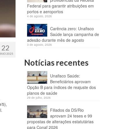
providências da Receita
Federal para garantir atribuições em
portos e aeroportos
4 de agosto, 2026
Carência zero: Unafisco
Saúde lança campanha de
adesão durante mês de agosto
3 de agosto, 2026
22
AIO 2025
Notícias recentes
Unafisco Saúde:
Beneficiários aprovam
Opção B para índices de reajuste dos
planos de saúde
a
29 de julho, 2026
/5),
l.
Filiados da DS/Rio
aprovam 24 teses e 99
propostas de alterações estatutárias
para Conaf 2026