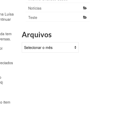
Notícias
Ana Luísa
Teste
ntinuar
Arquivos
gada tem
versas.
Arquivos
oi
reciados
o
N)
6
o item