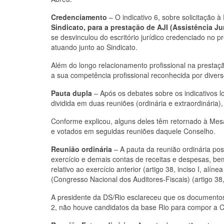
Credenciamento
– O indicativo 6, sobre solicitação 
Sindicato, para a prestação de AJI (Assistência Jur
se desvinculou do escritório jurídico credenciado no 
atuando junto ao Sindicato.
Além do longo relacionamento profissional na prestação
a sua competência profissional reconhecida por divers
Pauta dupla
– Após os debates sobre os indicativos lo
dividida em duas reuniões (ordinária e extraordinária)
Conforme explicou, alguns deles têm retornado à Mes
e votados em seguidas reuniões daquele Conselho.
Reunião ordinária
– A pauta da reunião ordinária poss
exercício e demais contas de receitas e despesas, b
relativo ao exercício anterior (artigo 38, inciso I, a
(Congresso Nacional dos Auditores-Fiscais) (artigo 38,
A presidente da DS/Rio esclareceu que os documentos
2, não houve candidatos da base Rio para compor a 