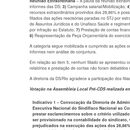
Reunião Extraordinária
– A pauta da reunião extraord
informes das DS;
3)
Campanha salarial/Mobilização;
4
recursos extraordinários provindos dos 28,86% e poss
filiados das ações rescisórias paradas no STJ por estra
de Assuntos Jurídicos e do Unafisco Saúde e regimen
por infração ao Estatuto;
7)
Prestação de contas financ
8)
Reapresentação da Peça Orçamentária do exercíci
A categoria segue mobilizada e cumprindo as ações o
informes nem análise de conjuntura.
Em relação ao item 5, nenhum filiado se apresentou c
relatórios e prestação de contas não foram debatidos 
A diretoria da DS/Rio agradece a participação dos fili
Votação na Assembleia Local Pré-CDS realizada e
Indicativo 1 – Convocação da Diretoria de Admini
Executiva Nacional do Sindifisco Nacional ao Co
prestar esclarecimentos sobre o critério utiliza
ser provisionado na contabilidade do sindicato
prejudicados na execução das ações dos 28,86%,