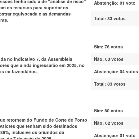
visões tenha sido a de “análise de risco”
Abstenção:
01 voto
iam os recursos para suportar os
 mostrar equivocada e as demandas
Total:
83 votos
nte.
Sim: 76 votos
ida no indicativo 7, da Assembleia
Não: 03 votos
lores que ainda ingressarão em 2025, no
s ex-fazendários.
Abstenção:
04 votos
Total:
83 votos
Sim: 80 votos
que retornem do Fundo de Corte de Ponto
Não: 02 votos
valores que tenham sido destinados
86%, inclusive os oriundos da
Abstenção:
01 voto
nal de 7 de maio de 2025.