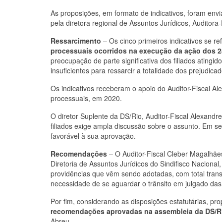
As proposições, em formato de indicativos, foram envia
pela diretora regional de Assuntos Jurídicos, Auditora-
Ressarcimento
– Os cinco primeiros indicativos se r
processuais ocorridos na execução da ação dos 
preocupação de parte significativa dos filiados atingi
insuficientes para ressarcir a totalidade dos prejudicad
Os indicativos receberam o apoio do Auditor-Fiscal Ale
processuais, em 2020.
O diretor Suplente da DS/Rio, Auditor-Fiscal Alexand
filiados exige ampla discussão sobre o assunto. Em seu 
favorável à sua aprovação.
Recomendações
– O Auditor-Fiscal Cleber Magalhães (
Diretoria de Assuntos Jurídicos do Sindifisco Naciona
providências que vêm sendo adotadas, com total transp
necessidade de se aguardar o trânsito em julgado das 
Por fim, considerando as disposições estatutárias, pr
recomendações aprovadas na assembleia da DS/R
Abreu.