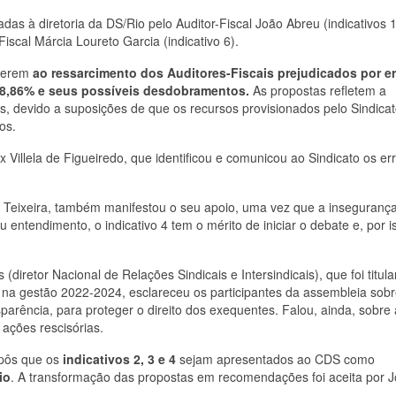
das à diretoria da DS/Rio pelo Auditor-Fiscal João Abreu (indicativos 1
Fiscal Márcia Loureto Garcia (indicativo 6).
eferem
ao ressarcimento dos Auditores-Fiscais prejudicados por e
28,86% e seus possíveis desdobramentos.
As propostas refletem a
dos, devido a suposições de que os recursos provisionados pelo Sindica
os.
x Villela de Figueiredo, que identificou e comunicou ao Sindicato os er
re Teixeira, também manifestou o seu apoio, uma vez que a inseguranç
entendimento, o indicativo 4 tem o mérito de iniciar o debate e, por is
diretor Nacional de Relações Sindicais e Intersindicais), que foi titula
l, na gestão 2022-2024, esclareceu os participantes da assembleia sob
arência, para proteger o direito dos exequentes. Falou, ainda, sobre 
ações rescisórias.
opôs que os
indicativos 2, 3 e 4
sejam apresentados ao CDS como
io
. A transformação das propostas em recomendações foi aceita por 